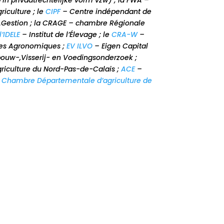
in privaatrechtelijke vorm vzw) ; la FWA –
riculture ; le
CIPF
– Centre indépendant de
AGestion ; la CRAGE – chambre Régionale
l’IDELE
– Institut de l’Élevage ; le
CRA-W
–
hes Agronomiques ;
EV ILVO
– Eigen Capital
bouw-,Visserij- en Voedingsonderzoek ;
griculture du Nord-Pas-de-Calais ;
ACE
–
a
Chambre Départementale d’agriculture de