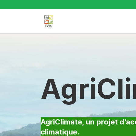
AgriCl
AgriClimate, un projet d’
climatique.