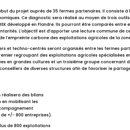
ut du projet auprès de 35 fermes partenaires. Il consiste à l
miques. Ce diagnostic sera réalisé au moyen de trois outils 
REK développé en Flandre. Ils pourront être comparés entre e
arités. L’objectif est d’apporter une lecture commune de ces
 de l’empreinte carbone des exploitations agricoles de la zone
iers et techno-centrés seront organisés entre les fermes par
remier regroupant des exploitations agricoles spécialisées en
ées en grandes cultures et un troisième groupe concernant d
onseillers de diverses structures afin de favoriser le partag
 réalisera des bilans
n en mobilisant les
n accompagnement
 de +/- 800 entreprises).
us de 800 exploitations